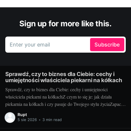
Sign up for more like this.
Enter your email
Subscribe
Sprawdź, czy to biznes dla Ciebie: cechy i
umiejętności właściciela piekarni na kółkach
Sprawdź, czy to biznes dla Ciebie: cechy i umiejętności
właściciela piekarni na kółkachZ czym to się je: jak działa
piekarnia na kółkach i czy pasuje do Twojego stylu życiaZapach
świeżych bułek o świcie i uśmiechy klientów, gdy otwierasz
Rupt
klapę auta – za to kocha się piekarnię na kółkach. To mobilny
5 sie 2026
•
3 min read
punkt