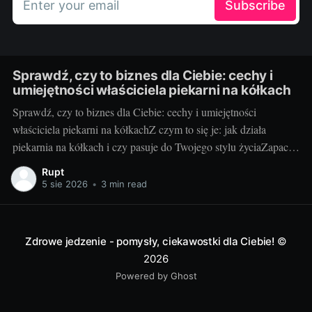
Enter your email
Subscribe
Sprawdź, czy to biznes dla Ciebie: cechy i
umiejętności właściciela piekarni na kółkach
Sprawdź, czy to biznes dla Ciebie: cechy i umiejętności
właściciela piekarni na kółkachZ czym to się je: jak działa
piekarnia na kółkach i czy pasuje do Twojego stylu życiaZapach
świeżych bułek o świcie i uśmiechy klientów, gdy otwierasz
Rupt
klapę auta – za to kocha się piekarnię na kółkach. To mobilny
5 sie 2026
•
3 min read
punkt
Zdrowe jedzenie - pomysły, ciekawostki dla Ciebie!
©
2026
Powered by Ghost