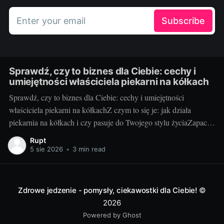
Enter your email
Subscribe
Sprawdź, czy to biznes dla Ciebie: cechy i
umiejętności właściciela piekarni na kółkach
Sprawdź, czy to biznes dla Ciebie: cechy i umiejętności
właściciela piekarni na kółkachZ czym to się je: jak działa
piekarnia na kółkach i czy pasuje do Twojego stylu życiaZapach
świeżych bułek o świcie i uśmiechy klientów, gdy otwierasz
Rupt
klapę auta – za to kocha się piekarnię na kółkach. To mobilny
5 sie 2026
•
3 min read
punkt
Zdrowe jedzenie - pomysły, ciekawostki dla Ciebie!
©
2026
Powered by Ghost