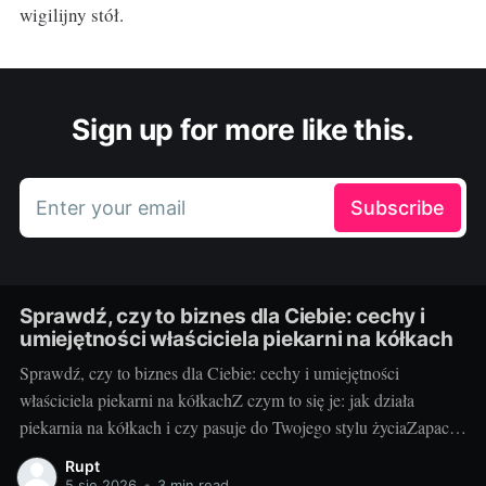
wigilijny stół.
Sign up for more like this.
Enter your email
Subscribe
Sprawdź, czy to biznes dla Ciebie: cechy i
umiejętności właściciela piekarni na kółkach
Sprawdź, czy to biznes dla Ciebie: cechy i umiejętności
właściciela piekarni na kółkachZ czym to się je: jak działa
piekarnia na kółkach i czy pasuje do Twojego stylu życiaZapach
świeżych bułek o świcie i uśmiechy klientów, gdy otwierasz
Rupt
klapę auta – za to kocha się piekarnię na kółkach. To mobilny
5 sie 2026
•
3 min read