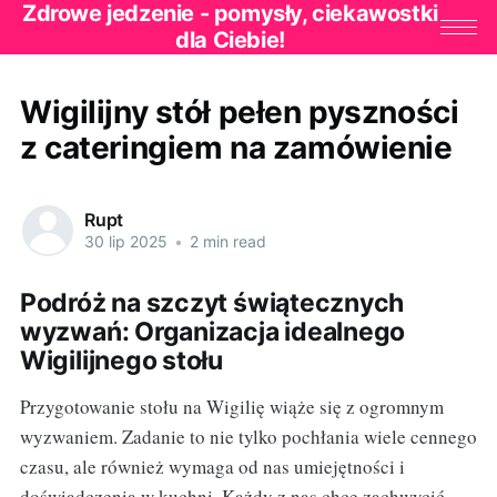
Zdrowe jedzenie - pomysły, ciekawostki
dla Ciebie!
Wigilijny stół pełen pyszności
z cateringiem na zamówienie
Rupt
30 lip 2025
•
2 min read
Podróż na szczyt świątecznych
wyzwań: Organizacja idealnego
Wigilijnego stołu
Przygotowanie stołu na Wigilię wiąże się z ogromnym
wyzwaniem. Zadanie to nie tylko pochłania wiele cennego
czasu, ale również wymaga od nas umiejętności i
doświadczenia w kuchni. Każdy z nas chce zachwycić