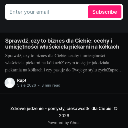
Enter your email
Subscribe
Sprawdź, czy to biznes dla Ciebie: cechy i
umiejętności właściciela piekarni na kółkach
Sprawdź, czy to biznes dla Ciebie: cechy i umiejętności
właściciela piekarni na kółkachZ czym to się je: jak działa
piekarnia na kółkach i czy pasuje do Twojego stylu życiaZapach
świeżych bułek o świcie i uśmiechy klientów, gdy otwierasz
Rupt
klapę auta – za to kocha się piekarnię na kółkach. To mobilny
5 sie 2026
•
3 min read
punkt
Zdrowe jedzenie - pomysły, ciekawostki dla Ciebie!
©
2026
Powered by Ghost