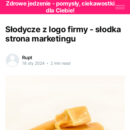
Zdrowe jedzenie - pomysły, ciekawostki
dla Ciebie!
Słodycze z logo firmy - słodka
strona marketingu
Rupt
18 sty 2024
•
2 min read