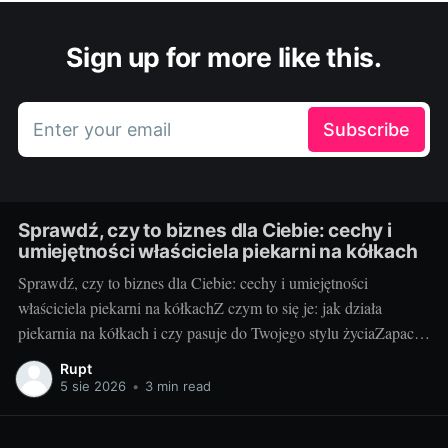
Sign up for more like this.
Enter your email
Subscribe
Sprawdź, czy to biznes dla Ciebie: cechy i
umiejętności właściciela piekarni na kółkach
Sprawdź, czy to biznes dla Ciebie: cechy i umiejętności
właściciela piekarni na kółkachZ czym to się je: jak działa
piekarnia na kółkach i czy pasuje do Twojego stylu życiaZapach
świeżych bułek o świcie i uśmiechy klientów, gdy otwierasz
Rupt
klapę auta – za to kocha się piekarnię na kółkach. To mobilny
5 sie 2026
•
3 min read
punkt