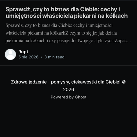
Sprawdź, czy to biznes dla Ciebie: cechy i
umiejętności właściciela piekarni na kółkach
Sprawdź, czy to biznes dla Ciebie: cechy i umiejętności
właściciela piekarni na kółkachZ czym to się je: jak działa
piekarnia na kółkach i czy pasuje do Twojego stylu życiaZapach
świeżych bułek o świcie i uśmiechy klientów, gdy otwierasz
Rupt
klapę auta – za to kocha się piekarnię na kółkach. To mobilny
5 sie 2026
•
3 min read
punkt
Zdrowe jedzenie - pomysły, ciekawostki dla Ciebie!
©
2026
Powered by Ghost