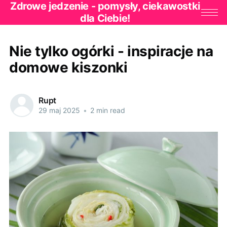
Zdrowe jedzenie - pomysły, ciekawostki
dla Ciebie!
Nie tylko ogórki - inspiracje na
domowe kiszonki
Rupt
29 maj 2025
•
2 min read