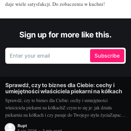
daje wiele satysfakcji. Do zobaczenia w kuchni!
Sign up for more like this.
Enter your email
Subscribe
Sprawdź, czy to biznes dla Ciebie: cechy i
umiejętności właściciela piekarni na kółkach
Sprawdź, czy to biznes dla Ciebie: cechy i umiejętności
właściciela piekarni na kółkachZ czym to się je: jak działa
piekarnia na kółkach i czy pasuje do Twojego stylu życiaZapach
świeżych bułek o świcie i uśmiechy klientów, gdy otwierasz
Rupt
klapę auta – za to kocha się piekarnię na kółkach. To mobilny
5 sie 2026
•
3 min read