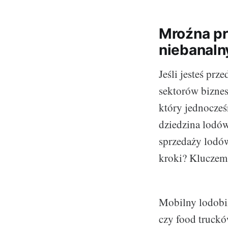
Mroźna pr
niebanaln
Jeśli jesteś prz
sektorów biznes
który jednocześ
dziedzina lodó
sprzedaży lodów,
kroki? Klucze
Mobilny lodobiz
czy food truckó