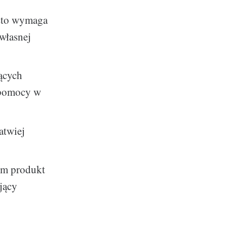
ęsto wymaga
własnej
żących
e pomocy w
atwiej
tom produkt
jący