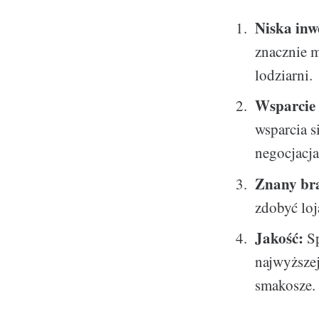
Niska inw
znacznie m
lodziarni.
Wsparcie 
wsparcia s
negocjacja
Znany br
zdobyć loj
Jakość:
Sp
najwyższej
smakosze.