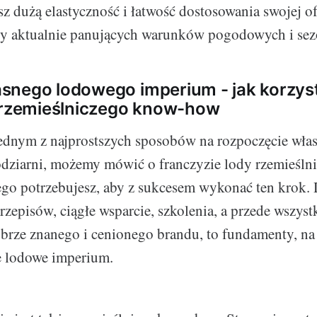
z dużą elastyczność i łatwość dostosowania swojej of
czy aktualnie panujących warunków pogodowych i se
snego lodowego imperium - jak korzys
i rzemieślniczego know-how
jednym z najprostszych sposobów na rozpoczęcie wła
ziarni, możemy mówić o franczyzie lody rzemieślnic
ego potrzebujesz, aby z sukcesem wykonać ten krok.
zepisów, ciągłe wsparcie, szkolenia, a przede wszys
obrze znanego i cenionego brandu, to fundamenty, na
e lodowe imperium.