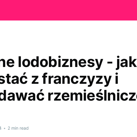
ne lodobiznesy - jak
stać z franczyzy i
dawać rzemieślnicz
4
•
2 min read