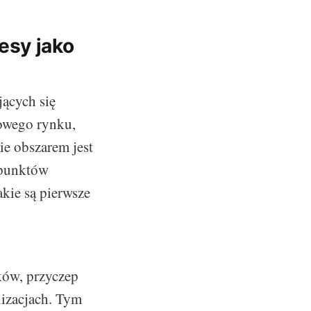
esy jako
jących się
zowego rynku,
ie obszarem jest
 punktów
akie są pierwsze
ków, przyczep
lizacjach. Tym