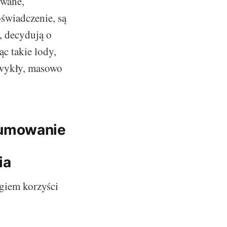
owane,
oświadczenie, są
, decydują o
c takie lody,
 zwykły, masowo
sumowanie
ia
egiem korzyści