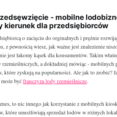
zedsęwzięcie - mobilne lodobizn
y kierunek dla przedsiębiorców
edsiębiorcą o zacięciu do orginalnych i prężnie rozwija
u, z pewnością wiesz, jak ważne jest znalezienie nis
nie jest łakomy kąsek dla konsumentów. Takim właśn
w rzemieślniczych, a dokładniej mówiąc - mobilnych
 które zyskują na popularności. Ale jak to zrobić? J
m może być
franczyza lody rzemieślnicze
.
nes, to nic innego jak korzystanie z mobilnych kios
w, które umożliwiają sprzedaż lodów w różnych loka