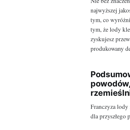
Nie bez znaczen
najwyższej jakoś
tym, co wyróżni
tym, że lody kl
zyskujesz przew
produkowany de
Podsumow
powodów, 
rzemieśln
Franczyza lody 
dla przyszłego p