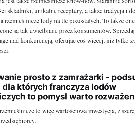
ia jest także rzemieślnicze know-how. Starannie sort
ci składniki, unikalne receptury, a także tradycja i d
a rzemieślnicze lody na tle pozostałych. To także one
econe są tak uwielbiane przez konsumentów. Sprzedają
agę nad konkurencją, oferując coś więcej, niż tylko
ser.
anie prosto z zamrażarki - pod
dla których franczyza lodów
iczych to pomysł warto rozważen
rzemieślnicze to więc wartościowa inwestycja, z szer
rzedsiębiorcy.