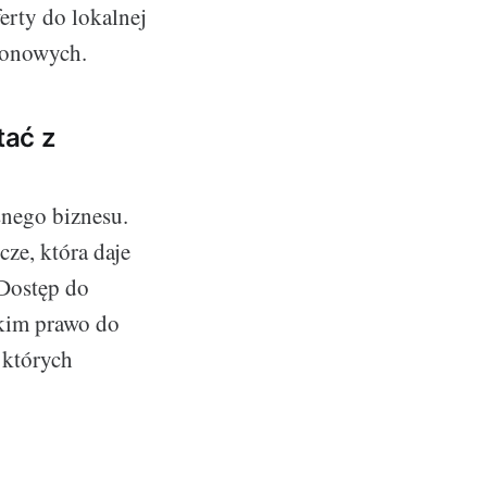
erty do lokalnej
zonowych.
tać z
snego biznesu.
ze, która daje
 Dostęp do
tkim prawo do
 których