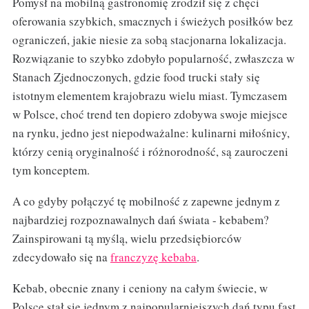
Pomysł na mobilną gastronomię zrodził się z chęci
oferowania szybkich, smacznych i świeżych posiłków bez
ograniczeń, jakie niesie za sobą stacjonarna lokalizacja.
Rozwiązanie to szybko zdobyło popularność, zwłaszcza w
Stanach Zjednoczonych, gdzie food trucki stały się
istotnym elementem krajobrazu wielu miast. Tymczasem
w Polsce, choć trend ten dopiero zdobywa swoje miejsce
na rynku, jedno jest niepodważalne: kulinarni miłośnicy,
którzy cenią oryginalność i różnorodność, są zauroczeni
tym konceptem.
A co gdyby połączyć tę mobilność z zapewne jednym z
najbardziej rozpoznawalnych dań świata - kebabem?
Zainspirowani tą myślą, wielu przedsiębiorców
zdecydowało się na
franczyzę kebaba
.
Kebab, obecnie znany i ceniony na całym świecie, w
Polsce stał się jednym z najpopularniejszych dań typu fast