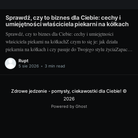
Sprawdź, czy to biznes dla Ciebie: cechy i
umiejętności właściciela piekarni na kółkach
Sprawdź, czy to biznes dla Ciebie: cechy i umiejętności
właściciela piekarni na kółkachZ czym to się je: jak działa
piekarnia na kółkach i czy pasuje do Twojego stylu życiaZapach
świeżych bułek o świcie i uśmiechy klientów, gdy otwierasz
Rupt
klapę auta – za to kocha się piekarnię na kółkach. To mobilny
5 sie 2026
•
3 min read
punkt
Zdrowe jedzenie - pomysły, ciekawostki dla Ciebie!
©
2026
Powered by Ghost