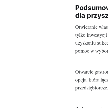
Podsumowa
dla przys
Otwieranie włas
tylko inwestycj
uzyskaniu sukce
pomoc w wyborze
Otwarcie gastro
opcja, która łą
przedsiębiorcze