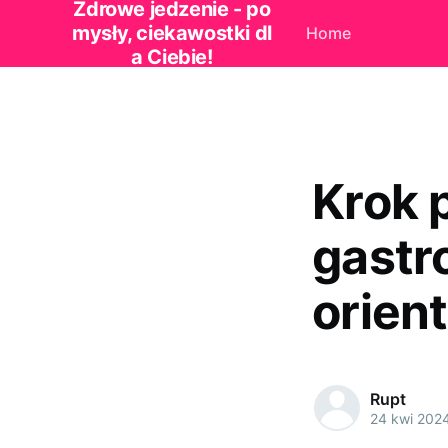
Zdrowe jedzenie - po
mysły, ciekawostki dl
Home
a Ciebie!
Krok 
gastr
orien
Rupt
24 kwi 202