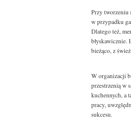
Przy tworzeniu 
w przypadku gas
Dlatego też, me
błyskawicznie. 
bieżąco, z świe
W organizacji b
przestrzenią w
kuchennych, a t
pracy, uwzględn
sukcesu.