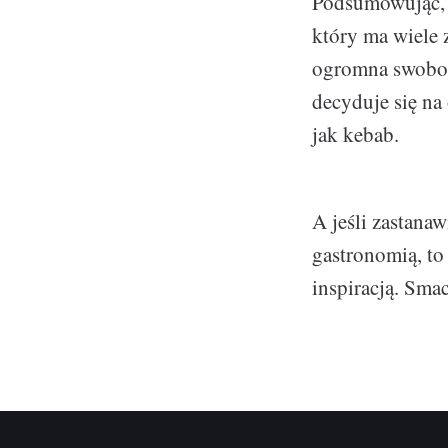
Podsumowując, 
który ma wiele z
ogromna swoboda
decyduje się na 
jak kebab.
A jeśli zastana
gastronomią, to
inspiracją. Sma