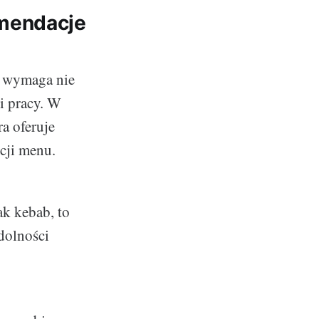
omendacje
y wymaga nie
i pracy. W
a oferuje
cji menu.
ak kebab, to
zdolności