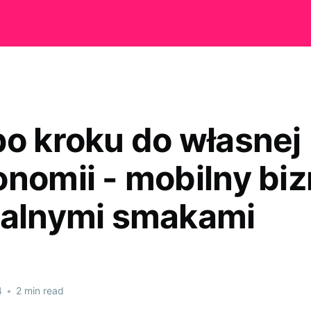
po kroku do własnej
onomii - mobilny biz
talnymi smakami
4
•
2 min read