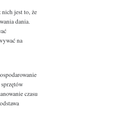
ich jest to, że
wania dania.
wać
owywać na
 gospodarowanie
 sprzętów
lanowanie czasu
podstawa