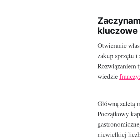
Zaczynamy
kluczowe 
Otwieranie włas
zakup sprzętu i
Rozwiązaniem t
wiedzie
franczy
Główną zaletą m
Początkowy kapi
gastronomiczne
niewielkiej lic