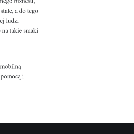
nego biznesu,
stałe, a do tego
ej ludzi
ę na takie smaki
z mobilną
e pomocą i