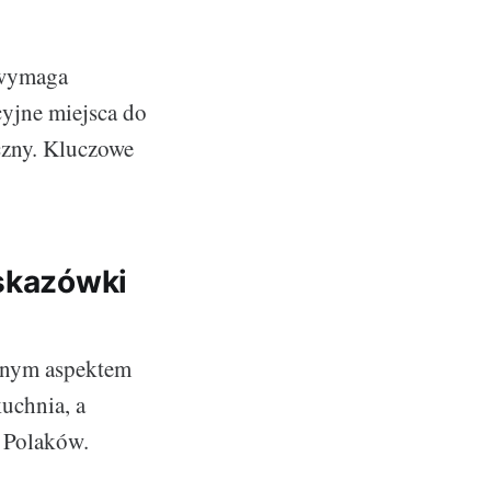
 wymaga
cyjne miejsca do
czny. Kluczowe
wskazówki
ażnym aspektem
kuchnia, a
d Polaków.