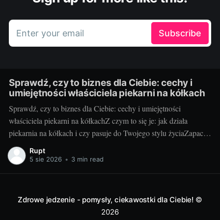
Enter your email
Subscribe
Sprawdź, czy to biznes dla Ciebie: cechy i
umiejętności właściciela piekarni na kółkach
Sprawdź, czy to biznes dla Ciebie: cechy i umiejętności
właściciela piekarni na kółkachZ czym to się je: jak działa
piekarnia na kółkach i czy pasuje do Twojego stylu życiaZapach
świeżych bułek o świcie i uśmiechy klientów, gdy otwierasz
Rupt
klapę auta – za to kocha się piekarnię na kółkach. To mobilny
5 sie 2026
•
3 min read
punkt
Zdrowe jedzenie - pomysły, ciekawostki dla Ciebie!
©
2026