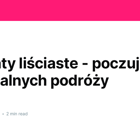
ty liściaste - poczu
talnych podróży
•
2 min read