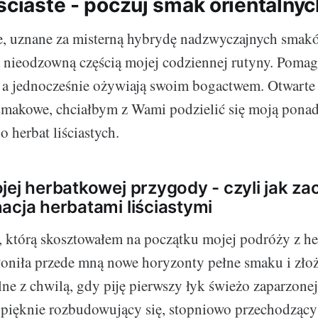
iściaste - poczuj smak orientalny
te, uznane za misterną hybrydę nadzwyczajnych smak
 nieodzowną częścią mojej codziennej rutyny. Pomag
, a jednocześnie ożywiają swoim bogactwem. Otwarte
smakowe, chciałbym z Wami podzielić się moją ponad
 herbat liściastych.
jej herbatkowej przygody - czyli jak zac
acja herbatami liściastymi
, którą skosztowałem na początku mojej podróży z h
słoniła przede mną nowe horyzonty pełne smaku i złoż
ne z chwilą, gdy piję pierwszy łyk świeżo zaparzonej
pięknie rozbudowujący się, stopniowo przechodzący