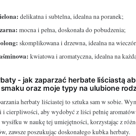
ielona:
delikatna i subtelna, idealna na poranek;
zarna:
mocna i pełna, doskonała do pobudzenia;
olong:
skomplikowana i drzewna, idealna na wieczór
jaśminowa:
kwiatowa i aromatyczna, idealna na każd
baty - jak zaparzać herbate liściastą 
ię smaku oraz moje typy na ulubione rod
arzania herbaty liściastej to sztuka sam w sobie. Wy
 i cierpliwości, aby wydobyć z liści pełnię aromató
wysiłku w naukę tej umiejętności, korzystając z róż
tów, zawsze poszukując doskonałego kubka herbaty.