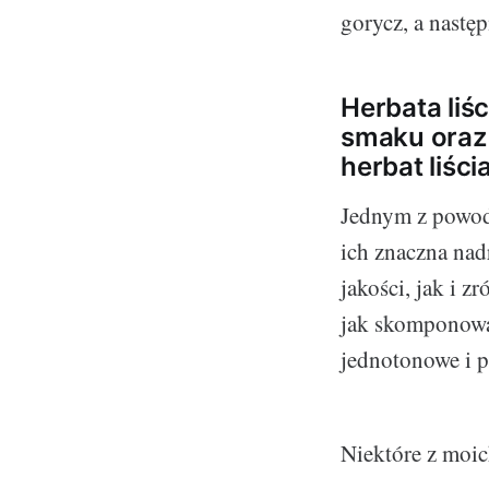
gorycz, a następ
Herbata liś
smaku oraz 
herbat liści
Jednym z powodó
ich znaczna na
jakości, jak i 
jak skomponowa
jednotonowe i 
Niektóre z moic