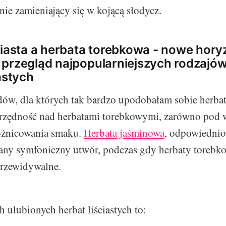
nie zamieniający się w kojącą słodycz.
ciasta a herbata torebkowa - nowe hory
przegląd najpopularniejszych rodzajów
astych
w, dla których tak bardzo upodobałam sobie herbaty 
drzędność nad herbatami torebkowymi, zarówno pod
zróżnicowania smaku.
Herbata jaśminowa
, odpowiednio 
ny symfoniczny utwór, podczas gdy herbaty torebko
przewidywalne.
h ulubionych herbat liściastych to: