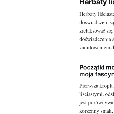
Herbaty l
Herbaty liścias
doświadczeń, są
zrelaksować się
doświadczenia 
zamiłowaniem do
Początki mo
moja fascyn
Pierwsza kropla
liściastymi, od
jest porównywal
korzenny smak, 