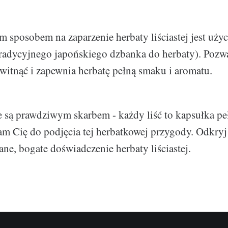
sposobem na zaparzenie herbaty liściastej jest użyc
radycyjnego japońskiego dzbanka do herbaty). Pozw
itnąć i zapewnia herbatę pełną smaku i aromatu.
te są prawdziwym skarbem - każdy liść to kapsułka pe
m Cię do podjęcia tej herbatkowej przygody. Odkryj 
ane, bogate doświadczenie herbaty liściastej.