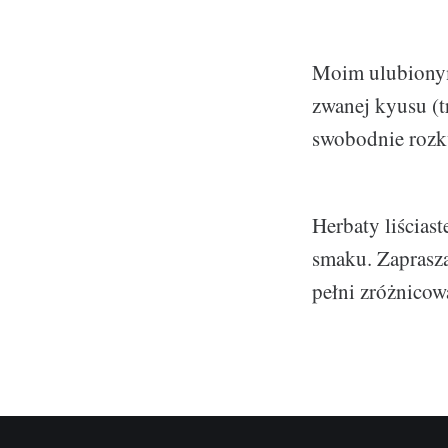
Moim ulubionym 
zwanej kyusu (t
swobodnie rozkw
Herbaty liścias
smaku. Zaprasza
pełni zróżnicow