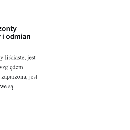
zonty
 i odmian
liściaste, jest
 względem
zaparzona, jest
we są