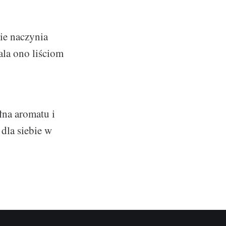
ie naczynia
ala ono liściom
łna aromatu i
dla siebie w