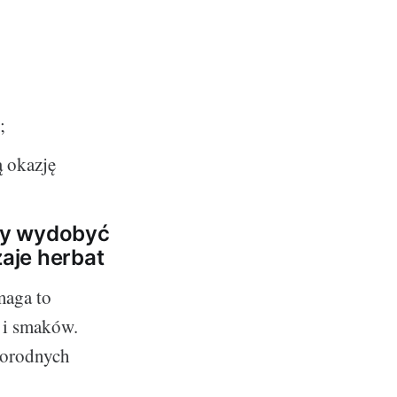
;
ą okazję
aby wydobyć
zaje herbat
maga to
w i smaków.
norodnych