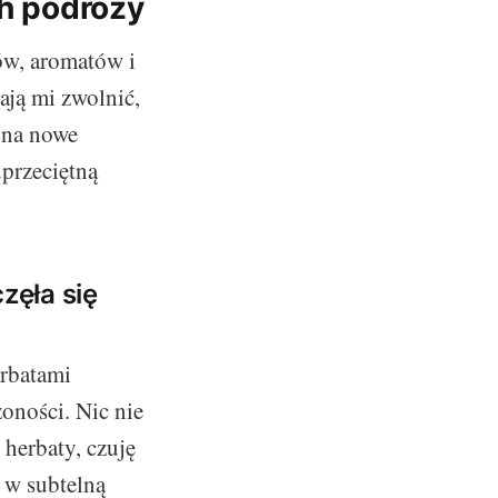
ch podróży
ów, aromatów i
ają mi zwolnić,
 na nowe
przeciętną
zęła się
erbatami
oności. Nic nie
 herbaty, czuję
 w subtelną