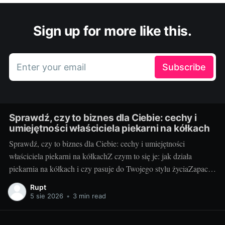
Sign up for more like this.
Enter your email
Subscribe
Sprawdź, czy to biznes dla Ciebie: cechy i
umiejętności właściciela piekarni na kółkach
Sprawdź, czy to biznes dla Ciebie: cechy i umiejętności
właściciela piekarni na kółkachZ czym to się je: jak działa
piekarnia na kółkach i czy pasuje do Twojego stylu życiaZapach
świeżych bułek o świcie i uśmiechy klientów, gdy otwierasz
Rupt
klapę auta – za to kocha się piekarnię na kółkach. To mobilny
5 sie 2026
•
3 min read
punkt