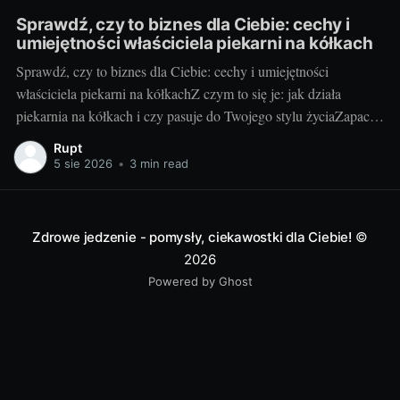
Sprawdź, czy to biznes dla Ciebie: cechy i
umiejętności właściciela piekarni na kółkach
Sprawdź, czy to biznes dla Ciebie: cechy i umiejętności
właściciela piekarni na kółkachZ czym to się je: jak działa
piekarnia na kółkach i czy pasuje do Twojego stylu życiaZapach
świeżych bułek o świcie i uśmiechy klientów, gdy otwierasz
Rupt
klapę auta – za to kocha się piekarnię na kółkach. To mobilny
5 sie 2026
•
3 min read
punkt
Zdrowe jedzenie - pomysły, ciekawostki dla Ciebie!
©
2026
Powered by Ghost