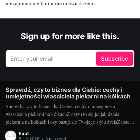
niezapomniane kulinarne doświadczenia.
Sign up for more like this.
Enter your email
Subscribe
Sprawdź, czy to biznes dla Ciebie: cechy i
umiejętności właściciela piekarni na kółkach
Sprawdź, czy to biznes dla Ciebie: cechy i umiejętności
właściciela piekarni na kółkachZ czym to się je: jak działa
piekarnia na kółkach i czy pasuje do Twojego stylu życiaZapach
świeżych bułek o świcie i uśmiechy klientów, gdy otwierasz
Rupt
klapę auta – za to kocha się piekarnię na kółkach. To mobilny
5 sie 2026
•
3 min read