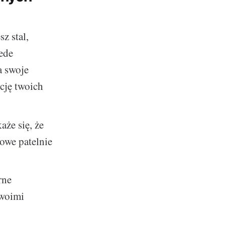
sz stal,
zede
a swoje
cję twoich
aże się, że
lowe patelnie
rne
swoimi