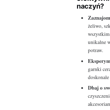
naczyń?
Zaznajom 
żeliwo, sz
wszystkim
unikalne w
potraw.
Eksperym
garnki cer
doskonale
Dbaj o sw
czyszczeni
akcesoriam