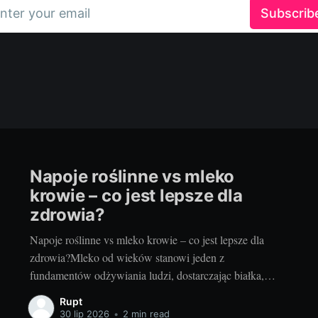
nter your email
Subscrib
Napoje roślinne vs mleko
krowie – co jest lepsze dla
zdrowia?
Napoje roślinne vs mleko krowie – co jest lepsze dla
zdrowia?Mleko od wieków stanowi jeden z
fundamentów odżywiania ludzi, dostarczając białka,
wapnia i wielu innych cennych składników. Jednak w
Rupt
dobie dzisiejszej wiedzy dietetycznej oraz rosnącej
30 lip 2026
•
2 min read