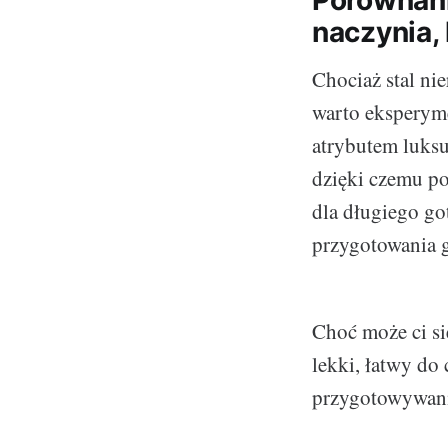
Porównani
naczynia,
Chociaż stal ni
warto eksperyme
atrybutem luksu
dzięki czemu po
dla długiego go
przygotowania g
Choć może ci si
lekki, łatwy do
przygotowywania