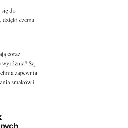
 się do
, dzięki czemu
ją coraz
e wyróżnia? Są
zchnia zapewnia
łania smaków i
k
nnych