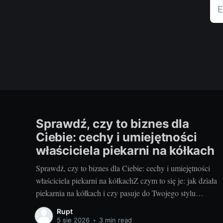
E
Sprawdź, czy to biznes dla
Ciebie: cechy i umiejętności
właściciela piekarni na kółkach
Sprawdź, czy to biznes dla Ciebie: cechy i umiejętności
właściciela piekarni na kółkachZ czym to się je: jak działa
piekarnia na kółkach i czy pasuje do Twojego stylu
życiaZapach świeżych bułek o świcie i uśmiechy
Rupt
klientów, gdy otwierasz klapę auta – za to kocha się
5 sie 2026
•
3 min read