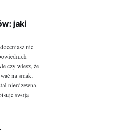
w: jaki
 doceniasz nie
dpowiednich
le czy wiesz, że
ywać na smak,
tal nierdzewna,
pisuje swoją