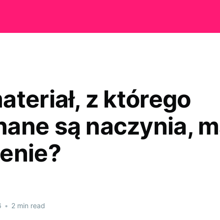
ateriał, z którego
ane są naczynia, 
enie?
6
•
2 min read