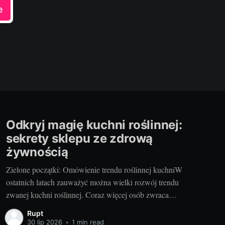
e
Odkryj magię kuchni roślinnej:
sekrety sklepu ze zdrową
żywnością
Zielone początki: Omówienie trendu roślinnej kuchniW
ostatnich latach zauważyć można wielki rozwój trendu
zwanej kuchni roślinnej. Coraz więcej osób zwraca
uwagę na zdrowie, dobrostan i środowisko, decydując się
Rupt
na bardziej zrównoważone wybory żywieniowe. Wybór
30 lip 2026
•
1 min read