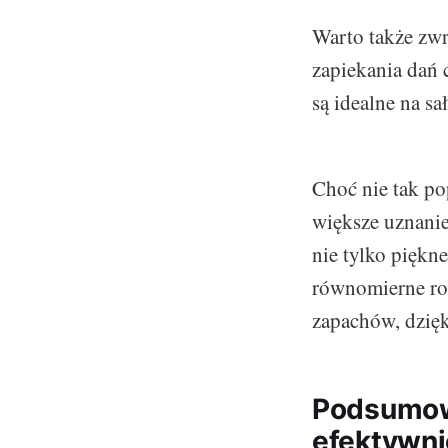
Warto także zwr
zapiekania dań 
są idealne na s
Choć nie tak pop
większe uznanie
nie tylko piękn
równomierne roz
zapachów, dzięk
Podsumowa
efektywni