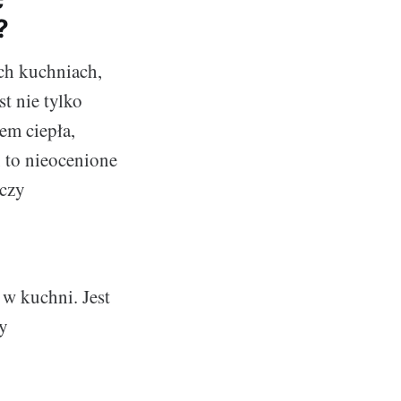
ć
?
ch kuchniach,
t nie tylko
em ciepła,
, to nieocenione
 czy
 w kuchni. Jest
zy