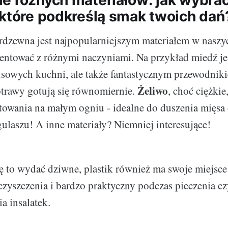
e różnych materiałów: jak wybra
 które podkreślą smak twoich dań
erdzewna jest najpopularniejszym materiałem w naszy
ntować z różnymi naczyniami. Na przykład miedź jes
sowych kuchni, ale także fantastycznym przewodniki
Żeliwo
trawy gotują się równomiernie.
, choć ciężkie
towania na małym ogniu - idealne do duszenia mięsa
ulaszu! A inne materiały? Niemniej interesujące!
ę to wydać dziwne, plastik również ma swoje miejsce
 czyszczenia i bardzo praktyczny podczas pieczenia c
 insalatek.