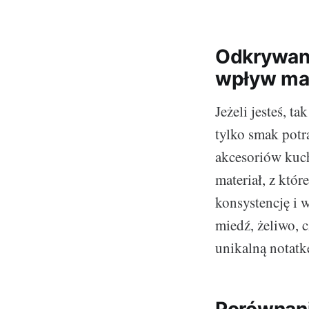
Odkrywani
wpływ maj
Jeżeli jesteś, t
tylko smak potr
akcesoriów kuch
materiał, z któ
konsystencję i 
miedź, żeliwo,
unikalną notatk