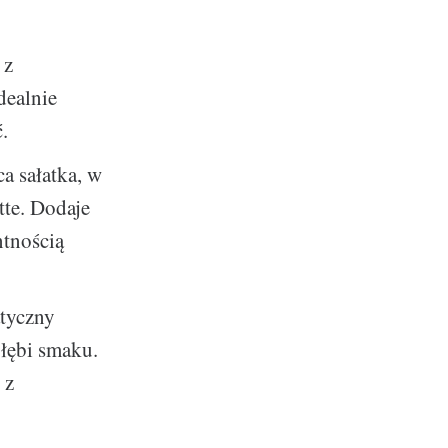
 z
dealnie
.
ca sałatka, w
tte. Dodaje
ntnością
tyczny
głębi smaku.
 z