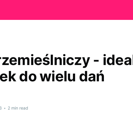
rzemieślniczy - idea
ek do wielu dań
3
•
2 min read