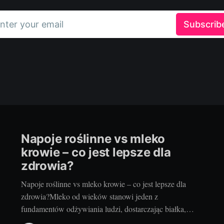
nter your email
Subscrib
Napoje roślinne vs mleko
krowie – co jest lepsze dla
zdrowia?
Napoje roślinne vs mleko krowie – co jest lepsze dla
zdrowia?Mleko od wieków stanowi jeden z
fundamentów odżywiania ludzi, dostarczając białka,
wapnia i wielu innych cennych składników. Jednak w