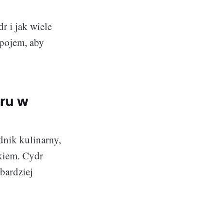
r i jak wiele
pojem, aby
ru w
dnik kulinarny,
kiem. Cydr
bardziej