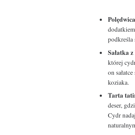
Polędwica
dodatkiem
podkreśla 
Sałatka z
której cyd
on sałatce
koziaka.
Tarta tat
deser, gdz
Cydr nadaj
naturalny