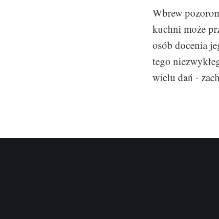
Wbrew pozorom, 
kuchni może prz
osób docenia je
tego niezwykłe
wielu dań - zac