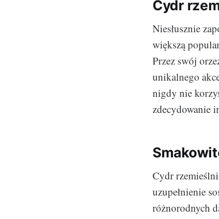
Cydr rzemi
Niesłusznie za
większą popular
Przez swój orze
unikalnego akce
nigdy nie korzys
zdecydowanie i
Smakowite
Cydr rzemieślni
uzupełnienie s
różnorodnych da