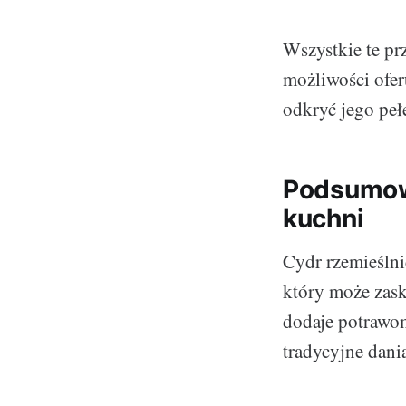
Wszystkie te pr
możliwości ofe
odkryć jego peł
Podsumow
kuchni
Cydr rzemieślni
który może zas
dodaje potrawom
tradycyjne dani