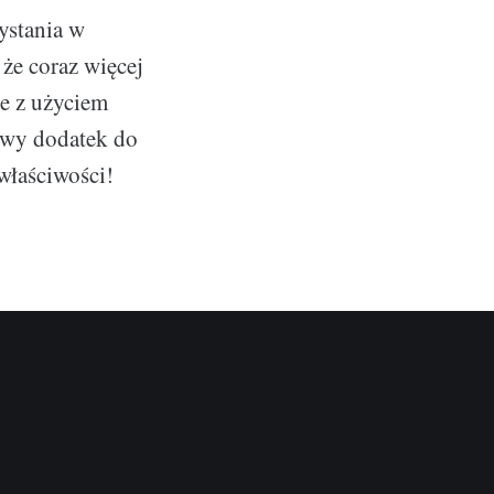
ystania w
że coraz więcej
ne z użyciem
owy dodatek do
właściwości!