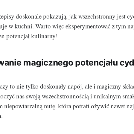
zepisy doskonale pokazują, jak wszechstronny jest cyd
ruje w kuchni. Warto więc eksperymentować z tym na
en potencjał kulinarny!
anie magicznego potencjału cyd
czy to nie tylko doskonały napój, ale i magiczny skła
koczyć nas swoją wszechstronnością i unikalnym sma
 niepowtarzalną nutę, która potrafi ożywić nawet naj
a.