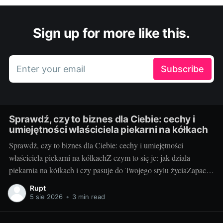
Sign up for more like this.
Enter your email
Subscribe
Sprawdź, czy to biznes dla Ciebie: cechy i
umiejętności właściciela piekarni na kółkach
Sprawdź, czy to biznes dla Ciebie: cechy i umiejętności
właściciela piekarni na kółkachZ czym to się je: jak działa
piekarnia na kółkach i czy pasuje do Twojego stylu życiaZapach
świeżych bułek o świcie i uśmiechy klientów, gdy otwierasz
Rupt
klapę auta – za to kocha się piekarnię na kółkach. To mobilny
5 sie 2026
•
3 min read
punkt