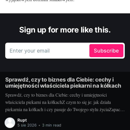
Sign up for more like this.
Enter your email
Subscribe
Sprawdź, czy to biznes dla Ciebie: cechy i
umiejętności właściciela piekarni na kółkach
Sprawdź, czy to biznes dla Ciebie: cechy i umiejętności
właściciela piekarni na kółkachZ czym to się je: jak działa
piekarnia na kółkach i czy pasuje do Twojego stylu życiaZapach
świeżych bułek o świcie i uśmiechy klientów, gdy otwierasz
Rupt
klapę auta – za to kocha się piekarnię na kółkach. To mobilny
5 sie 2026
•
3 min read