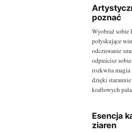
Artystycz
poznać
Wyobraź sobie k
połyskujące win
odczuwanie sma
odpuścisz sobie
rozkwita magia 
dzięki staranni
kraftowych pala
Esencja k
ziaren