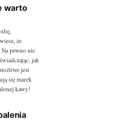
e warto
odię,
wiesz, że
 Na pewno nie
wiadczając, jak
możliwe jest
ują się marek
alonej kawy!
palenia