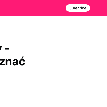
Subscribe
 -
oznać