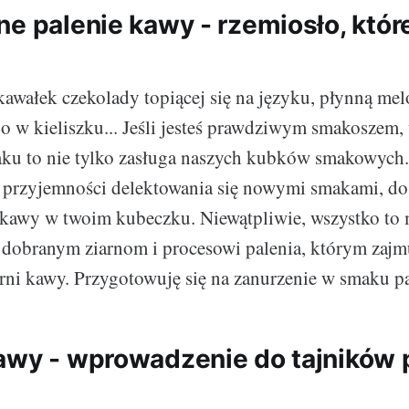
ne palenie kawy - rzemiosło, któr
awałek czekolady topiącej się na języku, płynną mel
o w kieliszku... Jeśli jesteś prawdziwym smakoszem, 
ku to nie tylko zasługa naszych kubków smakowych.
 przyjemności delektowania się nowymi smakami, doś
kawy w twoim kubeczku. Niewątpliwie, wszystko to 
e dobranym ziarnom i procesowi palenia, którym zajm
rni kawy. Przygotowuję się na zanurzenie w smaku p
awy - wprowadzenie do tajników 