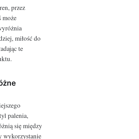
ren, przez
ś może
wyróżnia
dziej, miłość do
adając te
uktu.
różne
iejszego
yl palenia,
óżnią się między
zy wykorzystanie