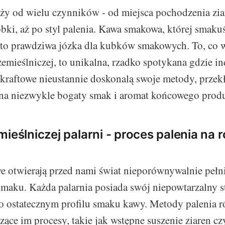
y od wielu czynników - od miejsca pochodzenia zia
bki, aż po styl palenia. Kawa smakowa, której smaku
 to prawdziwa józka dla kubków smakowych. To, co 
zemieślniczej, to unikalna, rzadko spotykana gdzie in
e kraftowe nieustannie doskonalą swoje metody, przekł
 na niezwykle bogaty smak i aromat końcowego prod
ieślniczej palarni - proces palenia na 
we otwierają przed nami świat nieporównywalnie pełn
maku. Każda palarnia posiada swój niepowtarzalny st
o ostatecznym profilu smaku kawy. Metody palenia r
szące im procesy, takie jak wstępne suszenie ziaren c