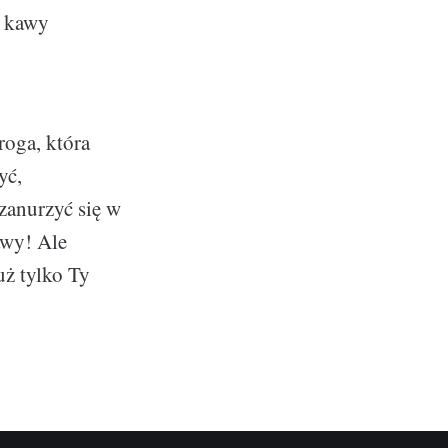
k kawy
oga, która
yć,
zanurzyć się w
awy! Ale
uż tylko Ty