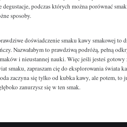
ne degustacje, podczas których można porównać sma
óżne sposoby.
 prawdziwe doświadczenie smaku kawy smakowej to dr
ończy. Nazwałabym to prawdziwą podróżą, pełną odkr
maków i nieustannej nauki. Więc jeśli jesteś gotowy 
iat smaku, zapraszam cię do eksplorowania świata k
goda zaczyna się tylko od kubka kawy, ale potem, to j
głęboko zanurzysz się w ten smak.