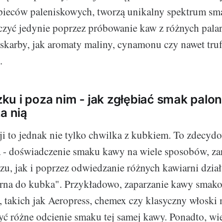
pieców paleniskowych, tworzą unikalny spektrum sma
yć jedynie poprzez próbowanie kaw z różnych palar
ie skarby, jak aromaty maliny, cynamonu czy nawet tru
.
u i poza nim - jak zgłębiać smak palo
a nią
ji to jednak nie tylko chwilka z kubkiem. To zdecyd
a - doświadczenie smaku kawy na wiele sposobów, z
, jak i poprzez odwiedzanie różnych kawiarni dział
arna do kubka". Przykładowo, zaparzanie kawy smako
, takich jak Aeropress, chemex czy klasyczny włoski
yć różne odcienie smaku tej samej kawy. Ponadto, wi