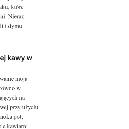
ku, które
ni. Nieraz
fli i dymu
nej kawy w
owanie moja
arówno w
ających na
wej przy użyciu
 moka pot,
ele kawiarni