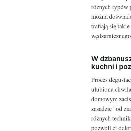
różnych typów 
można doświadcz
trafiają się tak
wędzarnicznego
W dzbanuszk
kuchni i poz
Proces degustac
ulubiona chwil
domowym zaciszu
zasadzie "od zi
różnych technik
pozwoli ci odkr