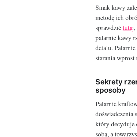
Smak kawy zależ
metodę ich obró
sprawdzić
tutaj
,
palarnie kawy r
detalu. Palarni
starania wprost
Sekrety rzem
sposoby
Palarnie krafto
doświadczenia s
który decyduje 
sobą, a towarzy